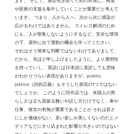
ます。 そして、重症化を防ぐための対策に、検査
や医療の支援を集中していくことが重要だと考えて
います。 つまり、人から人へ、次から次に感染が
広がるわけではありません。 ストレス解消のため
にも、人が密集しないようにするなど、安全な環境
の下、屋外に出て運動の機会も作ってください。
それはそう簡単な判断ではないわけでありまして、
だから、先ほど申し上げましたように、より透明性
を持っていく。 英語には日本語に直訳しても意味
がわかりづらい表現がありますが、poetic
justice（詩的正義）もそうした表現の1つではない
でしょうか。 このように同作品では、米国人の男
らしさは立ち居振る舞いや話し方だけでなく、車や
仕事、彼女の有無が重要であることが それは若さ
にしか価値がない、若い姿しか美しくないのだとメ
ディアなどにすり込まれた影響が大きいのではない