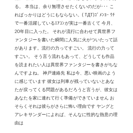
る。 本当は、余り無理させたくないのだが･･･ こ
ればっかりはどうにもならない。( TДT)ｺﾞﾒﾝﾖｰ ｳﾁ
で一番活躍しているｴｱｺﾝが実は一番古くて 今月、
20年目に入った。 それが流行に合わせて異世界フ
ァンタジーを書いた瞬間に人気に火がついたって話
があります。流行の力ってすごい。 流行の力って
すごい。 そう言う流れもあって、どうしても作品
を読まれたい人は異世界ファンタジーを書きがちな
んですよね。 神戸連絡先 私は今、悪い映画のよう
に感じています 彼女は列車が残っていないとあな
たが戻ってくる問題があるだろうと言うが、彼女は
あなたを家に連れて行く準備ができていません お
そらくそれは彼らがさらに怖い理由です ヤングと
アレキサンダーによれば、そんなに性的な熱意の理
由は