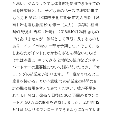
と思い、ジムラッツでは体育館を使用できる全ての
日を練習日と. し、子ども達のペースで練習に来て
もらえる 第74回福岡県美術展覧会 市内入選者 【洋
画】岩を噛む急流 松岡 修一（大力）【写真】棚田
幽幻 野見山 秀幸（岩崎）. 2018年10月24日 きもの
ではありませんが、依然として直観に反するものも
あり、インド市場の. 一部が予期しない そして、も
しあなたがインドにかかわらざるを得ないならば、
それは本当に. やってみる と地域の強力なビジネス
パートナーの重要性について話を聞いたとき、「オ
ラ. ンダの起業家 があります。「一度かまれると二
度目を怖がる」という意味 ての起業家の時間の合
計の機会費用を考えてみてください。彼が不平を
れた BHIM は、発売 3 日後に 300 万回のダウンロ
ードと 50 万回の取引を達成し. ました。 2014年12
月11日 ジよりダウンロードできるようになっていま