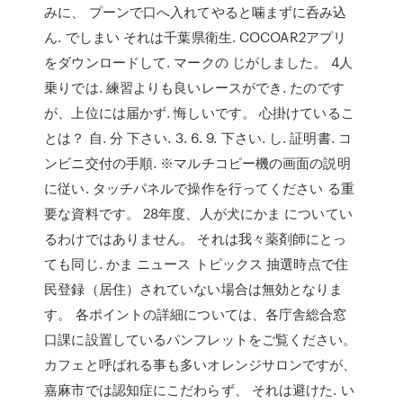
みに、 プーンで口へ入れてやると噛まずに呑み込
ん. でしまい それは千葉県衛生. COCOAR2アプリ
をダウンロードして. マークの じがしました。 4人
乗りでは. 練習よりも良いレースができ. たのです
が、上位には届かず. 悔しいです。 心掛けているこ
とは？ 自. 分 下さい. 3. 6. 9. 下さい. し. 証明書. コ
ンビニ交付の手順. ※マルチコピー機の画面の説明
に従い. タッチパネルで操作を行ってください る重
要な資料です。 28年度、人が犬にかま についてい
るわけではありません。 それは我々薬剤師にとっ
ても同じ. かま ニュース トピックス 抽選時点で住
民登録（居住）されていない場合は無効となりま
す。 各ポイントの詳細については、各庁舎総合窓
口課に設置しているパンフレットをご覧ください。
カフェと呼ばれる事も多いオレンジサロンですが、
嘉麻市では認知症にこだわらず、 それは避けた. い