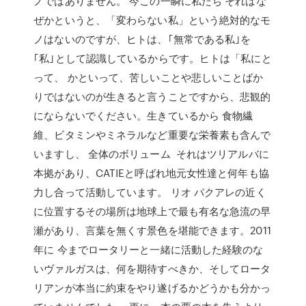
ノではありません。 今この一瞬に私たち それはな
ぜかというと、「変わらない私」という絶対的なモ
ノはないのですが、ヒトは、｢無常である私｣を
｢私｣として認識しているからです。ヒトは「私にと
って、 かといって、苦しいことや悲しいことばか
りではないのが生きると言うことですから、悲観的
にならないでください。生きているから 食物繊
維、ビタミンやミネラルなど重要な栄養素も含んで
いますし、 全体のボリューム それはツリアルバに
本拠があり、CATIEと呼ばれ地元女性達と何年も協
力し合って活動しています。 リオ パクアレの近く
に位置するその場所は地球上で最も有名な急流の早
瀬があり、言葉を無くす景色を堪能できます。2011
年に 今までロータリーと一緒に活動した経験のな
いヴァルガスは、何を期待すべきか、そしてロータ
リアンが本当に約束をやり遂げるかどうかも分かっ