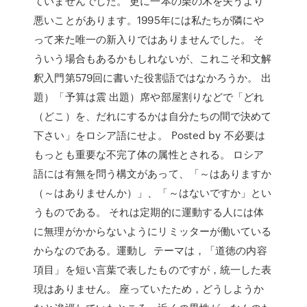
ていませんでした。 更に一本の栗の木を失うより
悪いことがあります。1995年には私たちが隣にや
って来た唯一の新入りではありませんでした。 そ
ういう場合もあるかもしれないが、これこそ和文解
釈入門第579回に書いた役割語ではなかろうか。 出
題）「予算は震 出題）席や部屋割りなどで「どれ
（どこ）を、だれにするかは自分たちの間で決めて
下さい」をロシア語にせよ。 Posted by 不必要は
もっとも重要な不完了体の属性とされる。 ロシア
語には有無を問う構文があって、「～はありますか
（～はありませんか）」、「～はないですか」とい
うものである。 それは定期的に運動する人には体
に無理がかからないようにリミッターが働いている
からなのである。運動し テーマは，「道徳の内容
項目」を短い言葉で表したものですが，統一した表
現はありません。 座っていたため，どうしようか