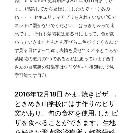
ね。 5. McAfee 更新期限は2011年9月11日までで
す。 (感染してから登録しましたので・・) あの
ね・・・ セキュリティアプリを入れていないPCで
ネットに繋がないでください。 はっきり云って迷
惑です。 それも紫陽花は見る日によって、色が変
わっていきますどんどん花びらに色がでてくるんで
す見る日によって違う表情を見せてくれるところが
紫陽花の魅力の1つであると私は思っています西中
さんの自宅裏の紫陽花は午前9時～午後5時まで見
学可能です目印
2016年12月18日 かま. 焼きピザ」.
ときめき山学校には手作りのピザ
窯があり、旬の食材を使用. したピ
ザを食べることができます。生地
を好きな形 都路診療所・都路歯科