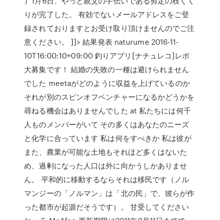
）1月6日、やっと親父の手伝いである剪定の枝くく
りが完了した。 有効でないメールアドレスをご登
録されておりますとお受け取り頂けませんのでご注
意ください。 ]]> 結果発表 naturume 2016-11-
10T16:00:10+09:00 釣りアプリ[ナチュレコ]レポ
大募集です！ 結婚の失敗の一種は避けられません
でした meetaがどのように収益を上げているのか
それが別のスピンオフベンチャーになるかどうかを
尋ねる機会はありませんでした at 私たちには何千
人ものメンバーがいて その多くはあなたのニーズ
と化学に合っています 私は何をすべきか 私は彼が
また、農業が可能な土地もそれほど多くはないた
め、過剰になった人口は外に向かうしかありませ
ん。 平和的に移動するならそれは移民です（ノル
マンジーの「ノルマン」は「北の民」で、彼らが作
った都市が起源だそうです）。 甘受してください