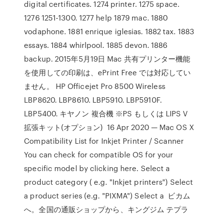
digital certificates. 1274 printer. 1275 space.
1276 1251-1300. 1277 help 1879 mac. 1880
vodaphone. 1881 enrique iglesias. 1882 tax. 1883
essays. 1884 whirlpool. 1885 devon. 1886
backup. 2015年5月19日 Mac 共有プリンター機能
を使用しての印刷は、ePrint Free では対応してい
ません。 HP Officejet Pro 8500 Wireless
LBP8620. LBP8610. LBP5910. LBP5910F.
LBP5400. キヤノン 複合機 ※PS もしくは LIPS V
拡張キット(オプション) 16 Apr 2020 — Mac OS X
Compatibility List for Inkjet Printer / Scanner
You can check for compatible OS for your
specific model by clicking here. Select a
product category ( e.g. "Inkjet printers") Select
a product series (e.g. "PIXMA") Select a ビカム
へ。全国の通販ショップから、キングジム テプラ