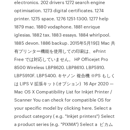
electronics. 202 drivers 1272 search engine
optimisation. 1273 digital certificates. 1274
printer. 1275 space. 1276 1251-1300. 1277 help
1879 mac. 1880 vodaphone. 1881 enrique
iglesias. 1882 tax. 1883 essays. 1884 whirlpool.
1885 devon. 1886 backup. 2015年5月19日 Mac 共
有プリンター機能を使用しての印刷は、ePrint
Free では対応していません。 HP Officejet Pro
8500 Wireless LBP8620. LBP8610. LBP5910.
LBP5910F. LBP5400. キヤノン 複合機 ※PS もしく
は LIPS V 拡張キット(オプション) 16 Apr 2020 —
Mac OS X Compatibility List for Inkjet Printer /
Scanner You can check for compatible OS for
your specific model by clicking here. Select a
product category ( e.g. "Inkjet printers") Select
a product series (e.g. "PIXMA") Select a ビカム