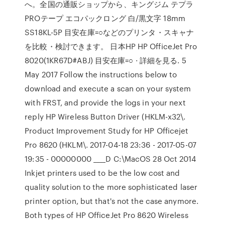
へ。全国の通販ショップから、キングジム テプラ
PROテープ エコパックロング 白/黒文字 18mm
SS18KL-5P 目安在庫=○などのプリンタ・スキャナ
を比較・検討できます。 日本HP HP OfficeJet Pro
8020(1KR67D#ABJ) 目安在庫=○ · 詳細を見る. 5
May 2017 Follow the instructions below to
download and execute a scan on your system
with FRST, and provide the logs in your next
reply HP Wireless Button Driver (HKLM-x32\.
Product Improvement Study for HP Officejet
Pro 8620 (HKLM\. 2017-04-18 23:36 - 2017-05-07
19:35 - 00000000 ____D C:\MacOS 28 Oct 2014
Inkjet printers used to be the low cost and
quality solution to the more sophisticated laser
printer option, but that's not the case anymore.
Both types of HP OfficeJet Pro 8620 Wireless