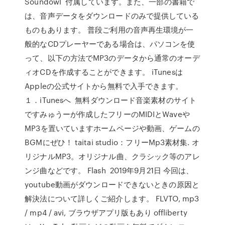
Soundowl 付属しています。また、一部の書籍で
は、音声データをダウンロードのみで提供している
ものもあります。 普段ご利用の音声再生環境が一
般的なCDプレーヤーである場合は、パソコンを使
って、以下の方法でMP3のデータから通常のオーデ
ィオCDを作成することができます。 iTunesは
Appleの公式サイトから無料で入手できます。
１．iTunesへ 無料ダウンロード音楽素材のサイト
ですみゅうーが作成したフリーのMIDIとWaveや
MP3を置いていますホームページや動画、ゲームの
BGMにぜひ！ taitai studio：フリーMp3素材集. オ
リジナルMP3。オリジナル曲、クラシック等のアレ
ンジ曲などです。 Flash 2019年9月21日 今回は、
youtube動画がダウンロードできないときの原因と
解決法について詳しくご紹介します。 FLVTO, mp3
/ mp4 / avi, ブラウザアプリ版もあり offliberty