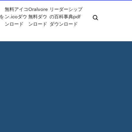
に
無料アイコ
Oralvore
リーダーシップ
Fを
ン.icoダウ
無料ダウ
の百科事典pdf
ド
ンロード
ンロード
ダウンロード