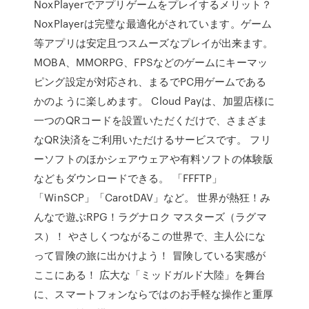
NoxPlayerでアプリゲームをプレイするメリット？
NoxPlayerは完璧な最適化がされています。ゲーム
等アプリは安定且つスムーズなプレイが出来ます。
MOBA、MMORPG、FPSなどのゲームにキーマッ
ピング設定が対応され、まるでPC用ゲームである
かのように楽しめます。 Cloud Payは、加盟店様に
一つのQRコードを設置いただくだけで、さまざま
なQR決済をご利用いただけるサービスです。 フリ
ーソフトのほかシェアウェアや有料ソフトの体験版
などもダウンロードできる。 「FFFTP」
「WinSCP」「CarotDAV」など。 世界が熱狂！み
んなで遊ぶRPG！ラグナロク マスターズ（ラグマ
ス）！ やさしくつながるこの世界で、主人公にな
って冒険の旅に出かけよう！ 冒険している実感が
ここにある！ 広大な「ミッドガルド大陸」を舞台
に、スマートフォンならではのお手軽な操作と重厚